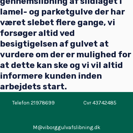
gennemslibning af slidlaget i
lamel- og parketgulve der har
været slebet flere gange, vi
forsøger altid ved
besigtigelsen af gulvet at
vurdere om der er mulighed for
at dette kan ske og vi vil altid
informere kunden inden
arbejdets start.
Telefon 21978699
Cvr 43742485
M@viborggulvafslibning.dk