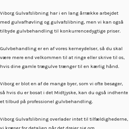
Viborg Gulvafslibning har i en lang årrække arbejdet
med gulvafhøvling og gulvafslibning, men vi kan også
tilbyde gulvbehandling til konkurrencedygtige priser.
Gulvbehandling er en af vores kerneydelser, så du skal
være mere end velkommen til at ringe eller skrive til os,
hvis dine gamle trægulve trænger til en kærlig hånd.
Viborg er blot en af de mange byer, som vi ofte besøger,
så hvis du er bosat i det Midtjyske, kan du også indhente
et tilbud på professionel gulvbehandling.
Viborg Gulvafslibning overlader intet til tilfældighederne,
vi kræser for detaljen når det drejer sig om